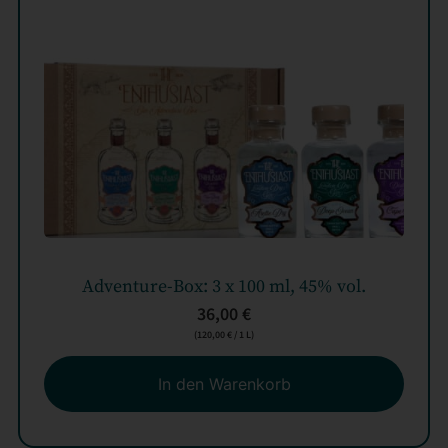
Adventure-Box: 3 x 100 ml, 45% vol.
36,00
€
(
120,00
€
/ 1 L)
In den Warenkorb