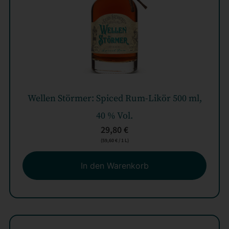
Wellen Störmer: Spiced Rum-Likör 500 ml,
40 % Vol.
29,80
€
(
59,60
€
/ 1 L)
In den Warenkorb