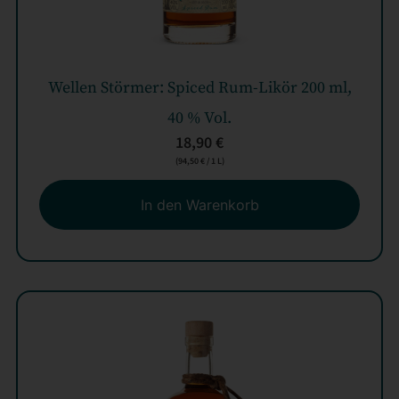
Wellen Störmer: Spiced Rum-Likör 200 ml,
40 % Vol.
18,90
€
(
94,50
€
/ 1 L)
In den Warenkorb