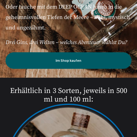
Oder tauche mit dem DEEP OCEAN hinab in die
geheimnisvollen Tiefen der Meere – kühl, mystisch
und ungezähmt.
Drei Gins, drei Welten – welches Abenteuer wählst Du?
Im Shop kaufen
Erhältlich in 3 Sorten, jeweils in 500
ml und 100 ml: