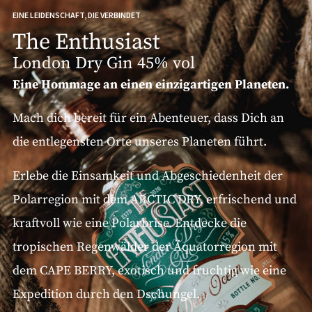
EINE LEIDENSCHAFT, DIE VERBINDET
The Enthusiast
London Dry Gin 45% vol
Eine Hommage an einen einzigartigen Planeten.
Mach dich bereit für ein Abenteuer, dass Dich an
die entlegensten Orte unseres Planeten führt.
Erlebe die Einsamkeit und Abgeschiedenheit der
Polarregion mit dem ARCTIC DRY, erfrischend und
kraftvoll wie eine Polarbrise. Entdecke die
tropischen Regenwälder der Äquatorregion mit
dem CAPE BERRY, exotisch und fruchtig wie eine
Expedition durch den Dschungel.